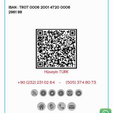
IBAN : TR07 0006 2001 4720 0006
2961 98
Hüseyin TÜRK
+90 (232) 231 02 64 - (505) 374 80 73