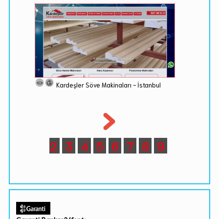
Kardeşler Söve Makinaları - İstanbul
2
3
4
5
6
7
8
9