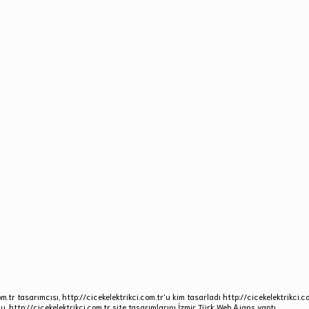
om.tr tasarımcısı, http://cicekelektrikci.com.tr'u kim tasarladı http://cicekelektrikci.c
nu. http://cicekelektrikci.com.tr site tasarımlarını İzmir Türk Web Ajans yaptı.