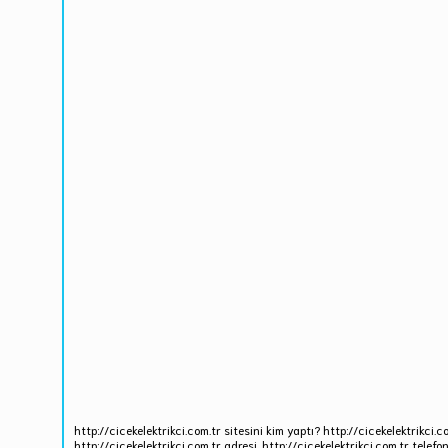
http://cicekelektrikci.com.tr sitesini kim yaptı? http://cicekelektrikci.c
http://cicekelektrikci.com.tr adresi, http://cicekelektrikci.com.tr telefo