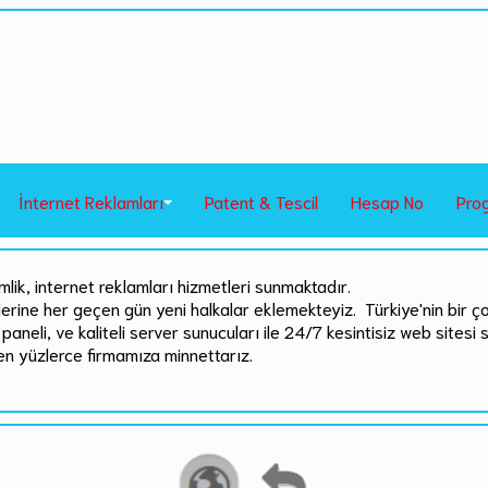
İnternet Reklamları
Patent & Tescil
Hesap No
Pro
mlik, internet reklamları hizmetleri sunmaktadır.
rlerine her geçen gün yeni halkalar eklemekteyiz. Türkiye'nin bir ç
paneli, ve kaliteli server sunucuları ile 24/7 kesintisiz web sitesi 
en yüzlerce firmamıza minnettarız.