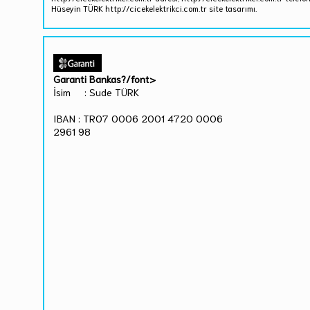
Hüseyin TÜRK http://cicekelektrikci.com.tr site tasarımı.
Garanti Bankas?/font>
İsim : Sude TÜRK
IBAN : TR07 0006 2001 4720 0006
2961 98