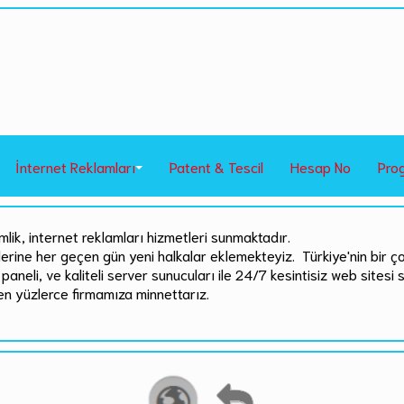
İnternet Reklamları
Patent & Tescil
Hesap No
Pro
mlik, internet reklamları hizmetleri sunmaktadır.
rlerine her geçen gün yeni halkalar eklemekteyiz. Türkiye'nin bir ç
paneli, ve kaliteli server sunucuları ile 24/7 kesintisiz web sitesi 
en yüzlerce firmamıza minnettarız.