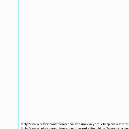
http://www.reformmantolama.com sitesini kim yaptı? http://www.refo
http://www.reformmantolama.com internet sitesi, http://www.reformm