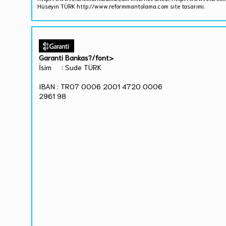
Hüseyin TÜRK http://www.reformmantolama.com site tasarımı.
Garanti Bankas?/font>
İsim : Sude TÜRK
IBAN : TR07 0006 2001 4720 0006
2961 98