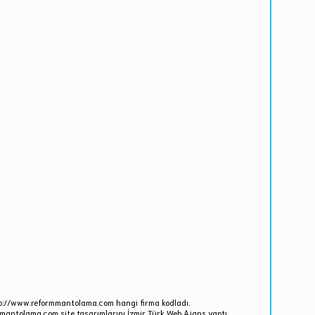
p://www.reformmantolama.com hangi firma kodladı.
antolama.com site tasarımlarını İzmir Türk Web Ajans yaptı.