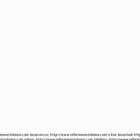
rmmantolama.com tasarımcısı, http://www.reformmantolama.com'u kim tasarladı htt
antolama.com adresi, http://www.reformmantolama.com telefonu. http://www.reformm