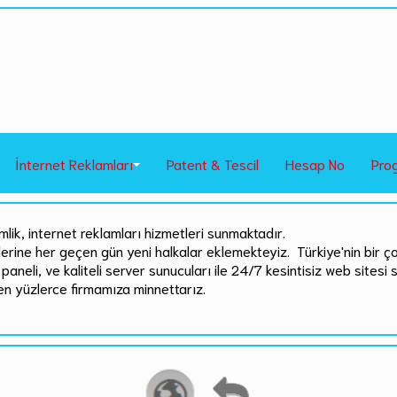
İnternet Reklamları
Patent & Tescil
Hesap No
Pro
mlik, internet reklamları hizmetleri sunmaktadır.
rlerine her geçen gün yeni halkalar eklemekteyiz. Türkiye'nin bir ç
paneli, ve kaliteli server sunucuları ile 24/7 kesintisiz web sitesi 
en yüzlerce firmamıza minnettarız.