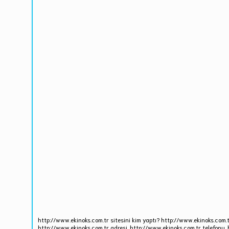
http://www.ekinoks.com.tr sitesini kim yaptı? http://www.ekinoks.com.t
http://www.ekinoks.com.tr adresi, http://www.ekinoks.com.tr telefonu. 