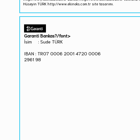
Hüseyin TÜRK http://www.ekinoks.com.tr site tasarımı.
Garanti Bankas?/font>
İsim : Sude TÜRK
IBAN : TR07 0006 2001 4720 0006
2961 98