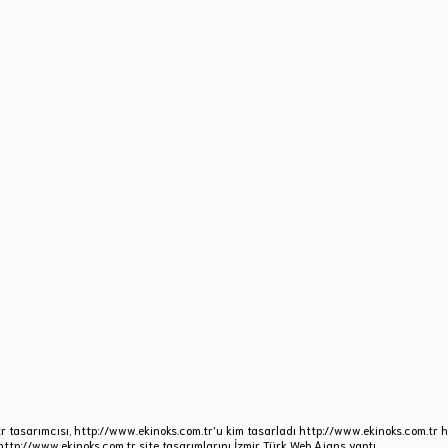
r tasarımcısı, http://www.ekinoks.com.tr'u kim tasarladı http://www.ekinoks.com.tr ha
http://www.ekinoks.com.tr site tasarımlarını İzmir Türk Web Ajans yaptı.