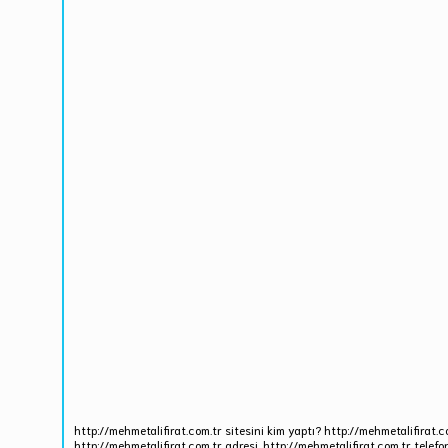
http://mehmetalifirat.com.tr sitesini kim yaptı? http://mehmetalifirat.c
http://mehmetalifirat.com.tr adresi, http://mehmetalifirat.com.tr telefo