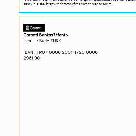
Hüseyin TÜRK http://mehmetalifirat.com.tr site tasarımı.
Garanti Bankas?/font>
İsim : Sude TÜRK
IBAN : TR07 0006 2001 4720 0006
2961 98