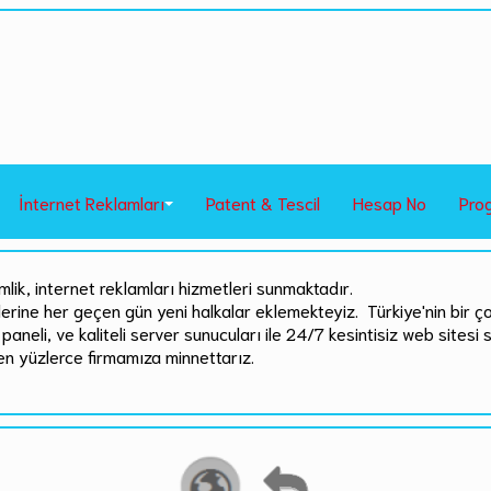
İnternet Reklamları
Patent & Tescil
Hesap No
Pro
mlik, internet reklamları hizmetleri sunmaktadır.
rlerine her geçen gün yeni halkalar eklemekteyiz. Türkiye'nin bir ç
paneli, ve kaliteli server sunucuları ile 24/7 kesintisiz web sitesi 
en yüzlerce firmamıza minnettarız.