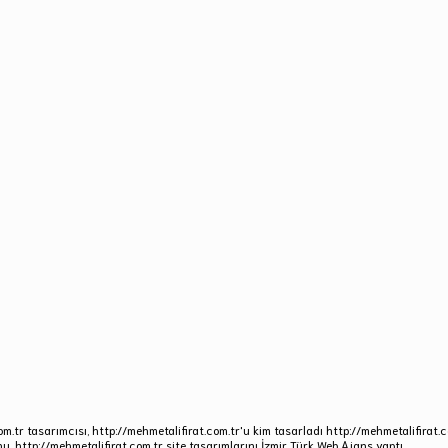
om.tr tasarımcısı, http://mehmetalifirat.com.tr'u kim tasarladı http://mehmetalifirat.c
nu. http://mehmetalifirat.com.tr site tasarımlarını İzmir Türk Web Ajans yaptı.